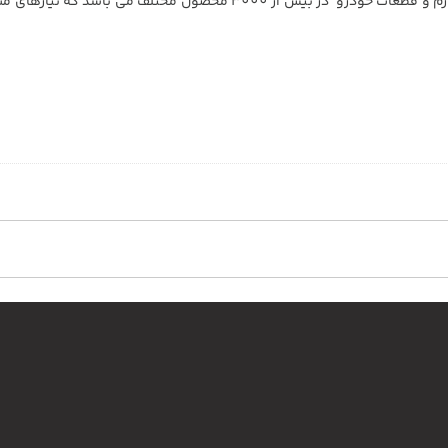
ممکن درب منزل تحویل بگیرید. فابریک پارت عرضه کننده انواع لوازم و قطعات خودرو در بیش از 3000 محصول مخ