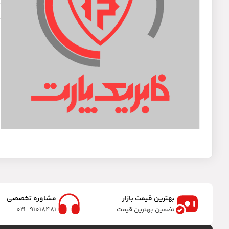
د
س
بهترین قیمت بازار
مشاوره تخصصی
تضمین بهترین قیمت
91018481_021