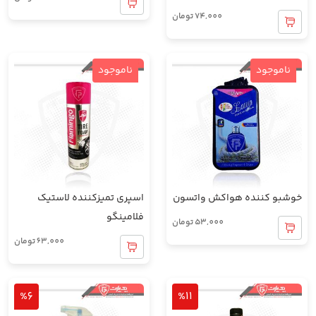
74,000
تومان
ناموجود
ناموجود
خوشبو کننده هواکش واتسون
اسپری تمیزکننده لاستیک
فلامینگو
53,000
تومان
63,000
تومان
%6
%11