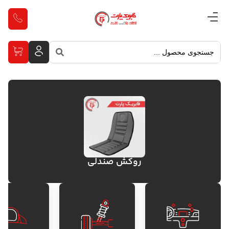
روکش صندلی