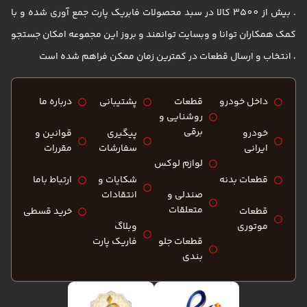
. بیش از 3500 کالا در سبد محصولات فابریک پارت جمع آوری شده و با
کمک همکاران توانا و وبسایت توانمند و بروز این مجموعه امکان جستجو
، انتخاب و ارسال قطعات در کمترین زمان ممکن فراهم شده است
داخل خودرو
قطعات
پشتیبانی
درباره ما
روشنایی و
برقی
خودرو
پیگیری
قوانین و
ایرانی
سفارشات
مقررات
لوازم لوکس
قطعات بدنه
شکایات و
ارتباط باما
صندلی و
انتقادات
متعلقات
قطعات
خرید قسطی
موتوری
وبلاگ
قطعات جلو
فاریک پارت
بندی