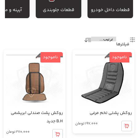
قطعات داخل خودرو
قطعات جلوبندی
آیینه و متع
فیلتر‌ها
ناموجود
ناموجود
روکش پشتی تخم مرغی
روکش پشت صندلی ابریشمی
B.H جدید
197,000
تومان
270,000
تومان