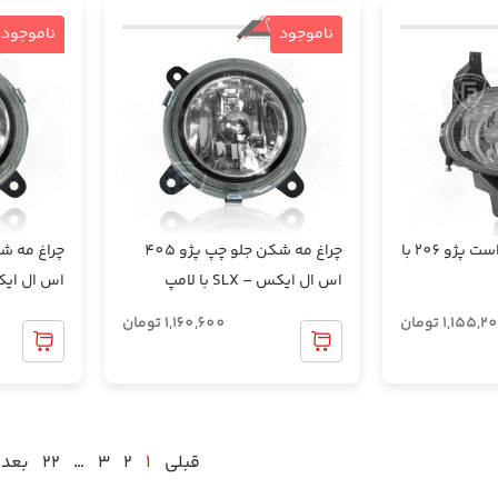
ناموجود
ناموجود
چراغ مه شکن جلو راست پژو 206 با
چراغ مه شکن جلو چپ پژو 405
اس ال ایکس – SLX با لامپ
اس ال ایکس – LX
1,155,2
تومان
1,160,600
تومان
قبلی
1
2
3
…
22
بعد