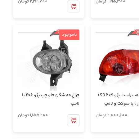
1,195,300
تومان
2,212,700
تومان
ناموجود
چراغ خطر عقب راست پژو 206 SD (
چراغ مه شکن جلو چپ پژو 206 با
 ) با سوکت و لامپ
لامپ
2,000,600
تومان
1,155,200
تومان