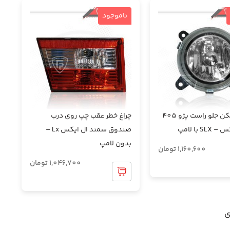
ناموجود
چراغ مه شکن جلو راست پژو 405
چراغ خطر عقب چپ روی درب
S با لامپ
صندوق سمند ال ایکس Lx –
بدون لامپ
1,160,600
تومان
1,046,700
تومان
ی