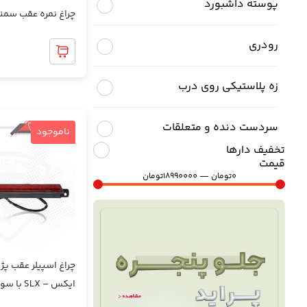
پوسته داشبورد
چراغ نمره عقب سمند
رودری
زه پلاستیکی روی درب
سردست دنده و متعلقات
ناموجود
تخفیف دارها
قیمت
طاقچه عقب و متعلفات
0
تومان
—
18990000
تومان
غربیلک فرمان و متعلقات
فوم صندلی
ایکس – SLX با سوکت و لامپ
قاب ایربگ داشبورد و فرمان