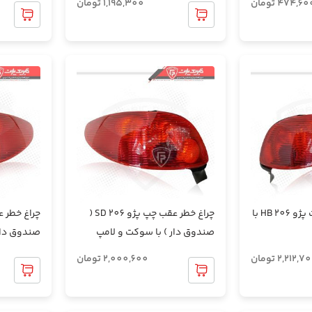
474,60
تومان
1,195,300
تومان
چراغ خطر عقب راست پژو 206 HB با
چراغ خطر عقب چپ پژو 206 SD (
صندوق دار ) با سوکت و لامپ
صندوق دار
2,212,7
تومان
2,000,600
تومان