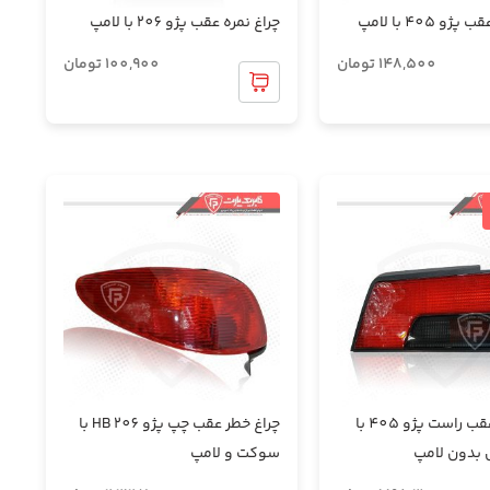
و 405 با لامپ
چراغ نمره عقب پژو 206 با لامپ
148,500
تومان
100,900
تومان
چراغ خطر عقب راست پژو 405 با
چراغ خطر عقب چپ پژو 206 HB با
بدون لامپ
سوکت و لامپ