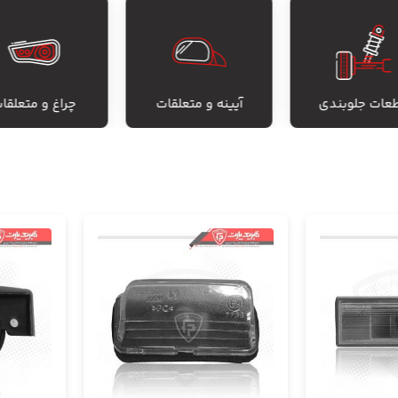
عات جلوبندی
آیینه و متعلقات
چراغ و متعلقا