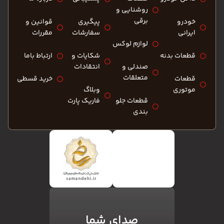
روشنایی و
برقی
خودرو
پیگیری
قوانین و
ایرانی
سفارشات
مقررات
لوازم لوکس
قطعات بدنه
شکایات و
ارتباط باما
صندلی و
انتقادات
متعلقات
قطعات
خرید قسطی
موتوری
وبلاگ
قطعات جلو
فاریک پارت
بندی
صدای شما