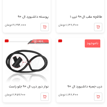
طاقچه عقب ال90 تیپ 1
پوسته داشبورد ال 90
1,138,400
تومان
21,294,000
تومان
ناموجود
درب جعبه داشبورد ال 90
نوار دور درب ال 90 جلو راست
1,148,400
تومان
2,459,600
تومان