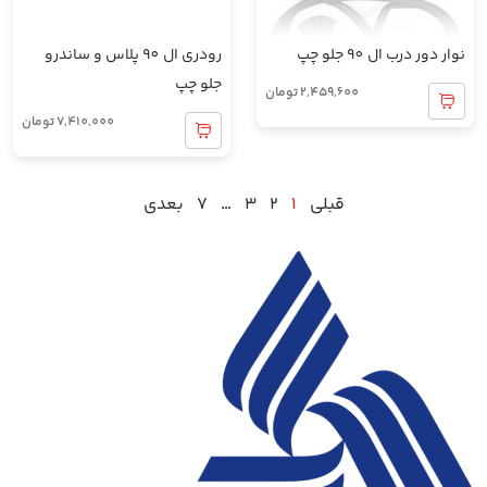
نوار دور درب ال 90 جلو چپ
رودری ال 90 پلاس و ساندرو
جلو چپ
2,459,600
تومان
7,410,000
تومان
قبلی
1
2
3
…
7
بعدی