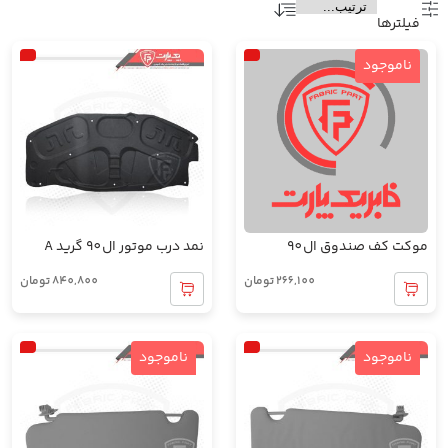
فیلتر‌ها
ناموجود
موکت کف صندوق ال90
نمد درب موتور ال90 گرید A
266,100
تومان
840,800
تومان
ناموجود
ناموجود