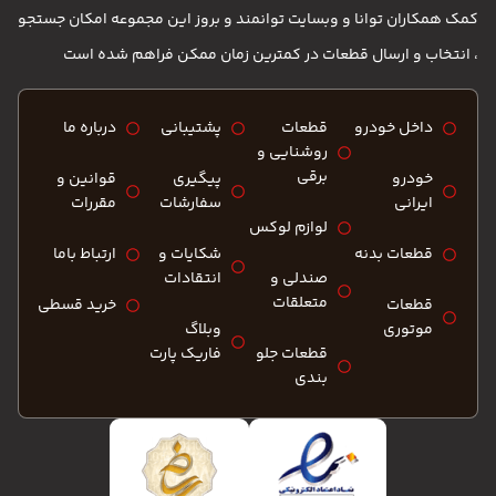
کمک همکاران توانا و وبسایت توانمند و بروز این مجموعه امکان جستجو
، انتخاب و ارسال قطعات در کمترین زمان ممکن فراهم شده است
داخل خودرو
قطعات
پشتیبانی
درباره ما
روشنایی و
برقی
خودرو
پیگیری
قوانین و
ایرانی
سفارشات
مقررات
لوازم لوکس
قطعات بدنه
شکایات و
ارتباط باما
صندلی و
انتقادات
متعلقات
قطعات
خرید قسطی
موتوری
وبلاگ
قطعات جلو
فاریک پارت
بندی