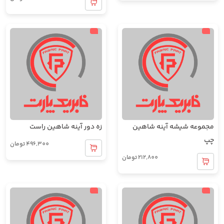
مجموعه شیشه آینه شاهین
زه دور آینه شاهین راست
چپ
496,300
تومان
212,800
تومان