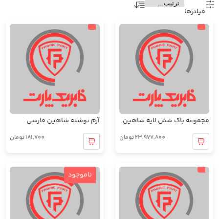
فیلتر‌ها
مجموعه باک شش لایه شاهین
آرم نوشته شاهین فارسی
23,977,800
تومان
181,700
تومان
ناموجود