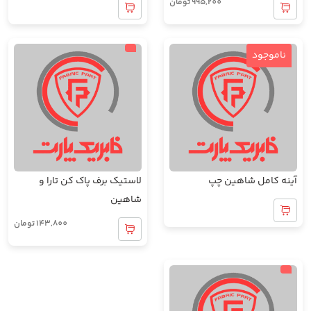
995,200
تومان
ناموجود
آینه کامل شاهین چپ
لاستیک برف پاک کن تارا و
شاهین
143,800
تومان