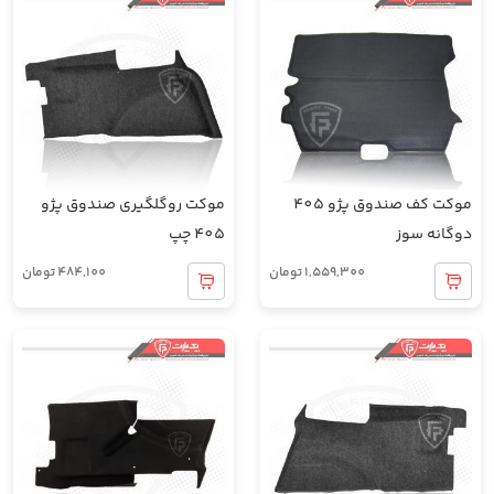
موکت کف صندوق پژو 405
موکت روگلگیری صندوق پژو
دوگانه سوز
405 چپ
1,559,300
تومان
484,100
تومان