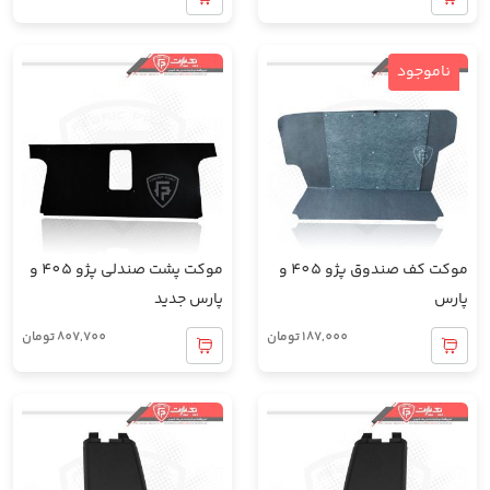
ناموجود
موکت کف صندوق پژو 405 و
موکت پشت صندلی پژو 405 و
پارس
پارس جدید
187,000
تومان
807,700
تومان