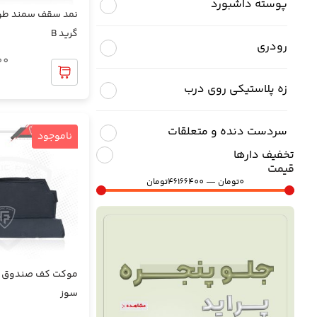
پوسته داشبورد
نمد سقف سمند طو
گرید B
رودری
00
زه پلاستیکی روی درب
سردست دنده و متعلقات
ناموجود
تخفیف دارها
قیمت
طاقچه عقب و متعلفات
0
تومان
—
46166400
تومان
غربیلک فرمان و متعلقات
فوم صندلی
موکت کف صندوق س
سوز
قاب ایربگ داشبورد و فرمان