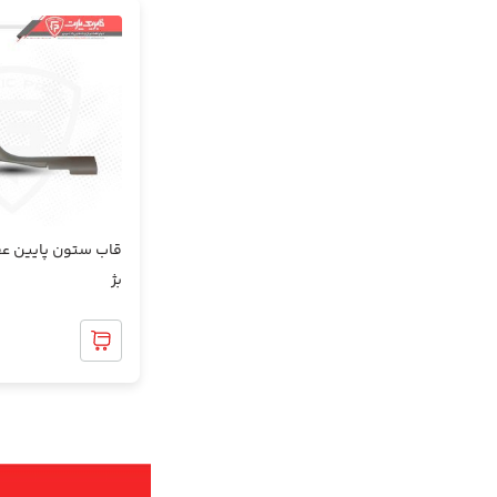
گل پخش کن
متعلقات داشبورد
متعلقات رودری و دستگیره ها
متعلقات کنسول و دنده
قاب ستون پایین ع
مجموعه کنسول
بژ
0
موکت اتاق و صندوق
نمد درب موتور و زیر داشبورد
نمد سقف و متعلقات