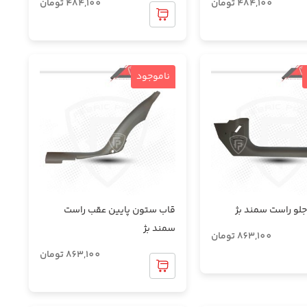
484,100
تومان
484,100
تومان
ناموجود
جلو راست سمند بژ
قاب ستون پایین عقب راست
سمند بژ
863,100
تومان
863,100
تومان