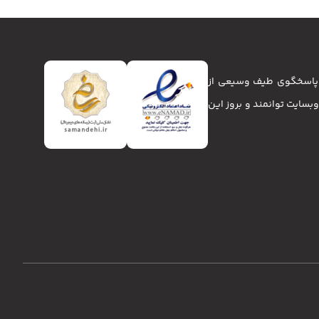
تا پاسخگوی طیف وسیعی از
انا و وبسایت توانمند و بروز این