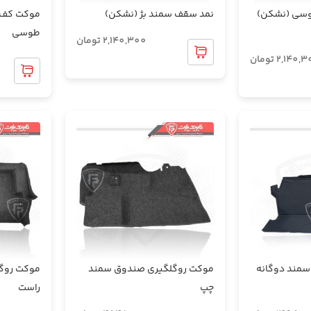
سی (نشکن)
نمد سقف سمند بژ (نشکن)
طوسی
2,140,300
تومان
2,140,3
تومان
مند دوگانه
موکت روگلگیری صندوق سمند
موکت روگ
چپ
راست