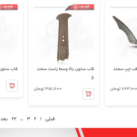
قب چپ سمند
قاب ستون بالا وسط راست سمند
قاب ستون 
بژ
863,10
تومان
351,800
تومان
قبلی
1
2
3
…
22
بعد