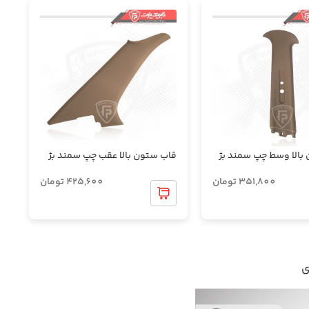
بالا وسط چپ سمند بژ
قاب ستون بالا عقب چپ سمند بژ
351,800
تومان
425,600
تومان
ی