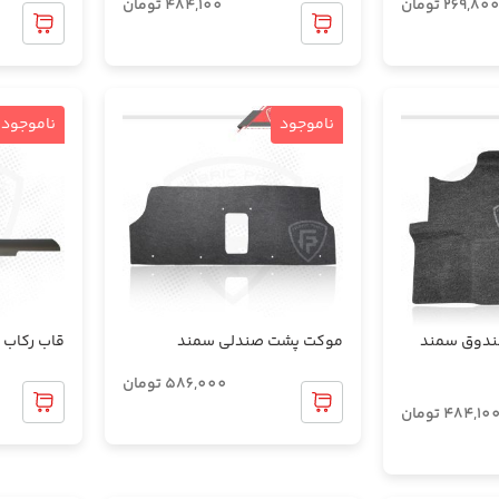
269,80
تومان
484,100
تومان
ناموجود
ناموجود
ندوق سمند
موکت پشت صندلی سمند
قاب رکاب 
586,000
تومان
484,10
تومان