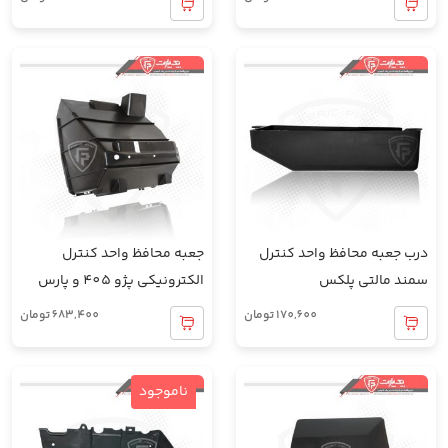
درب جعبه محافظ واحد کنترل
جعبه محافظ واحد کنترل
سمند مالتی پلکس
الکترونیکی پژو 405 و پارس
170,600
تومان
683,400
تومان
ناموجود