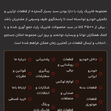
مجموعه فابریک پارت با دارا بودن سبد بسیار گسترده از قطعات تزئینی و
تکمیلی خودرو توانسته است تا پاسخگوی طیف وسیعی از مشتریان باشد
. بیش از 3500 کالا در سبد محصولات فابریک پارت جمع آوری شده و با
کمک همکاران توانا و وبسایت توانمند و بروز این مجموعه امکان جستجو
، انتخاب و ارسال قطعات در کمترین زمان ممکن فراهم شده است
داخل خودرو
قطعات
پشتیبانی
درباره ما
روشنایی و
برقی
خودرو
پیگیری
قوانین و
ایرانی
سفارشات
مقررات
لوازم لوکس
قطعات بدنه
شکایات و
ارتباط باما
صندلی و
انتقادات
متعلقات
قطعات
خرید قسطی
موتوری
وبلاگ
قطعات جلو
فاریک پارت