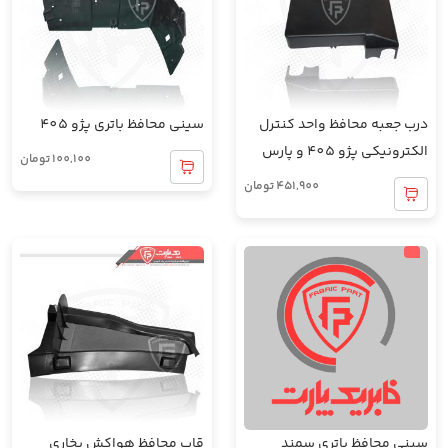
درب جعبه محافظ واحد کنترل
سینی محافظ باتری پژو 405
الکترونیکی پژو 405 و پارس
100,100
تومان
451,900
تومان
سینی محافظ باتری سمند
قاب محافظ هواکش بخاری