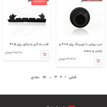
ناموجود
درب روغن با اورینگ پژو 405 و
قاب بادگیر رادیاتور پژو 405
پارس و سمند
185,200
تومان
34,400
تومان
قبلی
1
2
3
…
51
بعدی