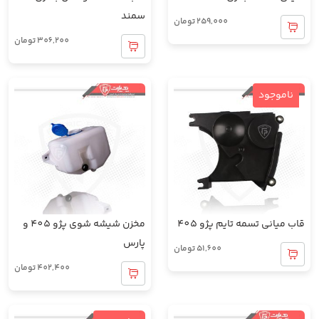
سمند
259,000
تومان
306,200
تومان
ناموجود
قاب میانی تسمه تایم پژو 405
مخزن شیشه شوی پژو 405 و
پارس
51,600
تومان
402,400
تومان