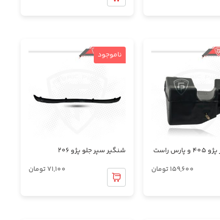
ناموجود
پارس راست
شنگیر سپر جلو پژو 206
159,600
تومان
71,100
تومان