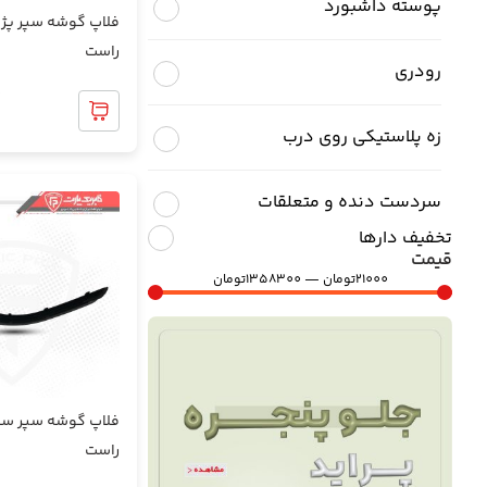
پوسته داشبورد
فلاپ گوشه سپر پژ
راست
رودری
0
زه پلاستیکی روی درب
سردست دنده و متعلقات
تخفیف دارها
قیمت
طاقچه عقب و متعلفات
21000
تومان
—
1358300
تومان
غربیلک فرمان و متعلقات
فوم صندلی
راست
قاب ایربگ داشبورد و فرمان