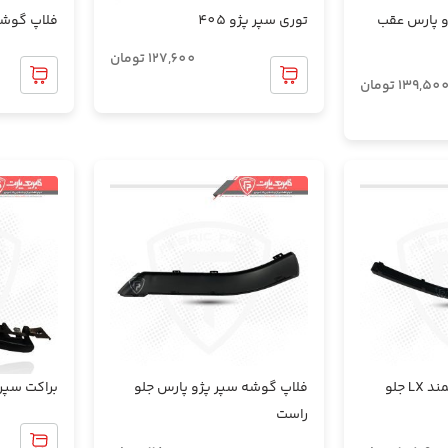
و پارس عقب
توری سپر پژو 405
فلاپ گوشه
127,600
تومان
139,50
تومان
فلاپ گوشه سپر سمند LX جلو
فلاپ گوشه سپر پژو پارس جلو
براکت سپر
راست