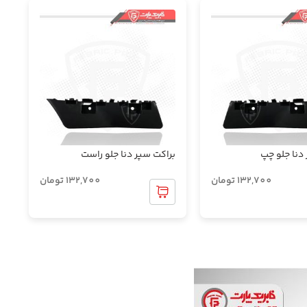
دنا جلو چپ
براکت سپر دنا جلو راست
132,700
تومان
132,700
تومان