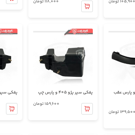
105,90
تومان
118,000
تومان
و پارس عقب
پفکی سپر پژو 405 و پارس چپ
پفکی سپر پژو 405 و 
159,600
تومان
139,50
تومان