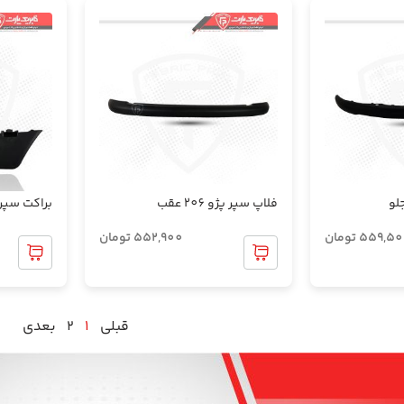
فلاپ سپر پژو 206 عقب
براکت سپر 
559,50
تومان
552,900
تومان
قبلی
1
2
بعدی