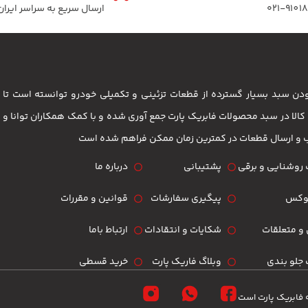
۰۲۱-9101
ارسال سریع به سراسر ایران
 بودن سبد بسیار گسترده از قطعات تزئینی و تکمیلی خودرو توانسته است 
مشتریان باشد . بیش از 3500 کالا در سبد محصولات فابریک پارت جمع آوری شده و با کمک همکاران تو
ب و ارسال قطعات در کمترین زمان ممکن فراهم شده است
روشنایی و برقی
پشتیبانی
درباره ما
لوکس
پیگیری سفارشات
قوانین و مقررات
و متعلقات
شکایات و انتقادات
ارتباط باما
جلو بندی
وبلاگ فاریک پارت
خرید قسطی
 فابریک پارت است