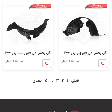
گل پخش کن جلو چپ پژو 206
گل پخش کن جلو راست پژو 206
689,100
تومان
689,100
تومان
قبلی
1
2
3
…
5
بعدی