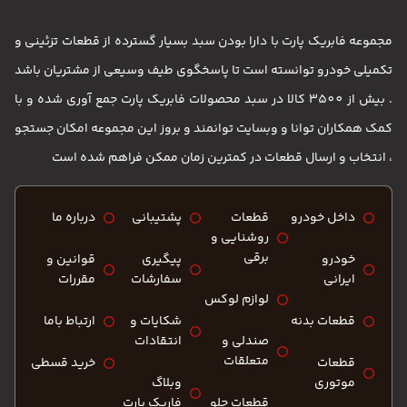
مجموعه فابریک پارت با دارا بودن سبد بسیار گسترده از قطعات تزئینی و
تکمیلی خودرو توانسته است تا پاسخگوی طیف وسیعی از مشتریان باشد
. بیش از 3500 کالا در سبد محصولات فابریک پارت جمع آوری شده و با
کمک همکاران توانا و وبسایت توانمند و بروز این مجموعه امکان جستجو
، انتخاب و ارسال قطعات در کمترین زمان ممکن فراهم شده است
داخل خودرو
قطعات
پشتیبانی
درباره ما
روشنایی و
برقی
خودرو
پیگیری
قوانین و
ایرانی
سفارشات
مقررات
لوازم لوکس
قطعات بدنه
شکایات و
ارتباط باما
صندلی و
انتقادات
متعلقات
قطعات
خرید قسطی
موتوری
وبلاگ
قطعات جلو
فاریک پارت