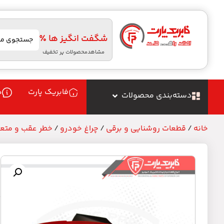
شگفت انگیز ها ٪
مشاهدمحصولات پر تخفیف
فابریک پارت
د
دسته‌بندی محصولات
خانه
/
قطعات روشنایی و برقی
/
چراغ خودرو
/
خطر عقب و متعل
چ
م