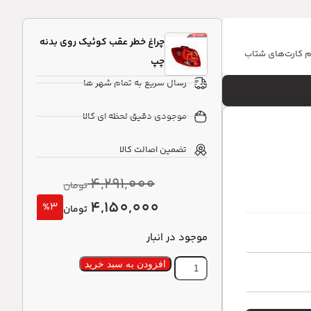
چراغ خطر عقب کوئیک روی بدنه
ام کارت‌های شتاب
چپ
رسال سریع به تمام شهر ها
موجودی دقیق لحظه ای کالا
تضمین اصالت کالا
4,291,000
تومان
4,150,000
%3
تومان
موجود در انبار
افزودن به سبد خرید