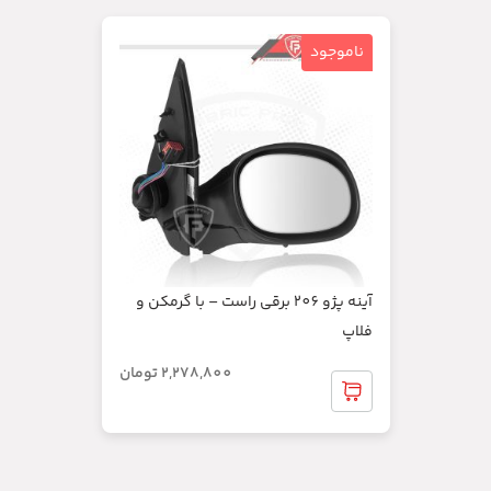
ناموجود
آینه پژو 206 برقی راست – با گرمکن و
فلاپ
2,278,800
تومان