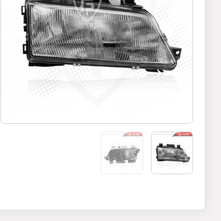
د
ق
ی