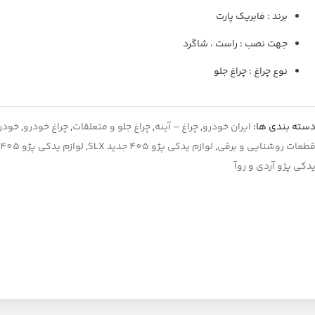
برند : فابریک پارت
جهت نصب : راست ، شاگرد
نوع چراغ : چراغ جلو
سته بندی ها:
ایران خودرو
,
چراغ – آینه
,
چراغ جلو و متعلقات
,
چراغ خودرو
,
خودرو
طعات روشنایی و برقی
,
لوازم یدکی پژو 405 جدید SLX
,
لوازم یدکی پژو 405 قدیم
دکی پژو آردی و روآ