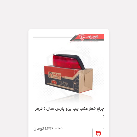
چراغ خطر عقب چپ پژو پارس سال ( قرمز
)
1,316,300
تومان