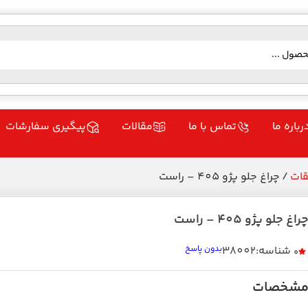
رباره ما
تماس با ما
مقالات
پیگیری سفارشات
قات
/ چراغ جلو پژو 405 – راست
راغ جلو پژو 405 – راست
شناسه:38002
بدون پاسخ
0
شخصات