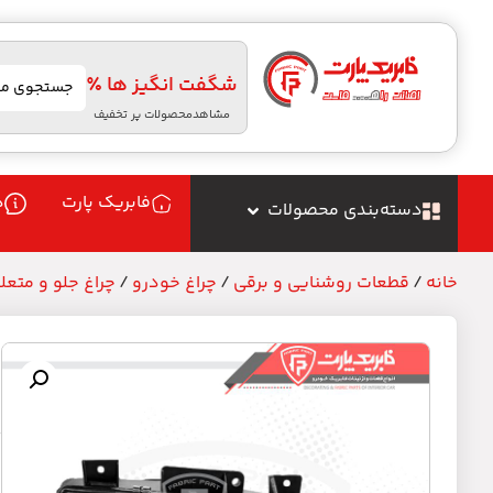
شگفت انگیز ها ٪
مشاهدمحصولات پر تخفیف
فابریک پارت
د
دسته‌بندی محصولات
خانه
/
قطعات روشنایی و برقی
/
چراغ خودرو
/
چراغ جلو و متعل
چ
م