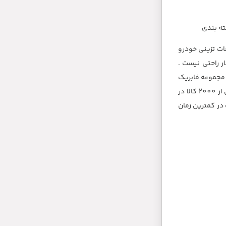
ته بندی
ات تزینی خودرو
ر راحتی نیست .
 مجموعه فابریک
پارت با دارا بودن سبد بسیار گسترده از قطعات تزئینی و تکمیلی خودرو توانسته است تا پاسخگوی طیف وسیعی از دغدغه مشتریان باشد . بیش از 2000 کالا در
در کمترین زمان