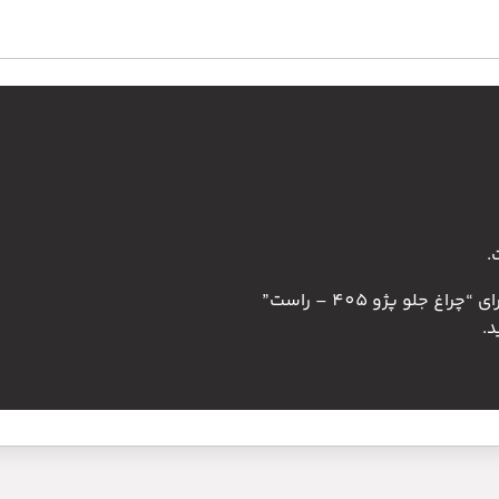
.
جلو پژو 405 – راست”
.