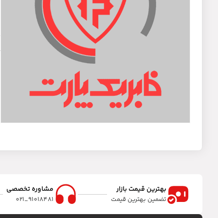
د
پ
بهترین قیمت بازار
مشاوره تخصصی
تضمین بهترین قیمت
91018481_021