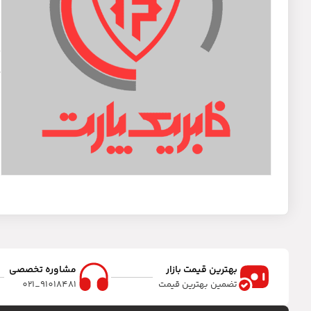
د
بهترین قیمت بازار
مشاوره تخصصی
تضمین بهترین قیمت
91018481_021