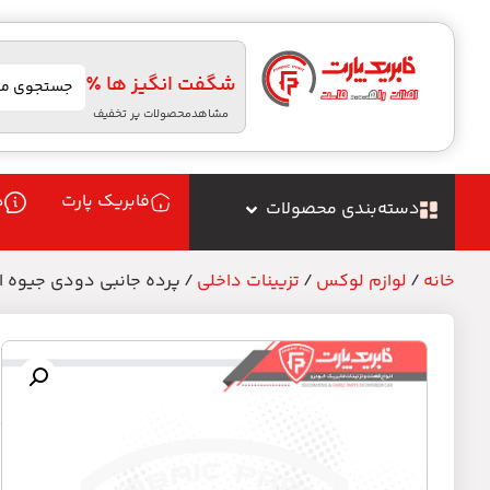
شگفت انگیز ها ٪
مشاهدمحصولات پر تخفیف
فابریک پارت
د
دسته‌بندی محصولات
خانه
/
لوازم لوکس
/
تزیینات داخلی
/ پرده جانبی دودی جیوه ا
پ
م