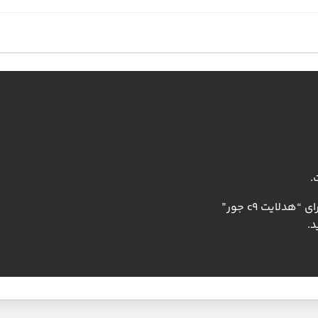
.
دلایت c9 جور”
.