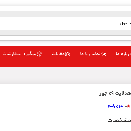
رباره ما
تماس با ما
مقالات
پیگیری سفارشات
دلایت c9 جور
بدون پاسخ
0
شخصات