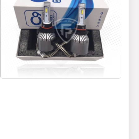
م
ه
ه
ا
م
تو
0
0
پ