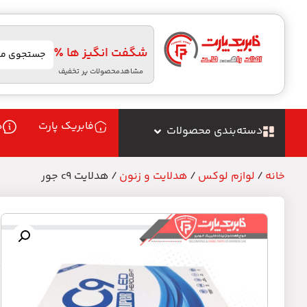
شگفت انگیز ها ٪
مشاهدمحصولات پر تخفیف
فابریک پارت
د
دسته‌بندی محصولات
خانه
/
لوازم لوکس
/
هدلایت و زنون
/ هدلایت c9 جور
ه
م