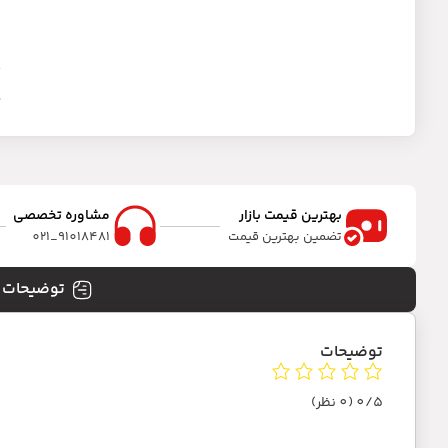
ک
د
بهترین قیمت بازار
مشاوره تخصصی
تضمین بهترین قیمت
91018481_021
توضیحات
توضیحات
0/5
(0 نظر)