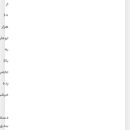
از
60
هزار
تومان
به
بالا
تخمین
زده
میشود
دسته
بندی