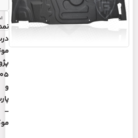
مشخصات
اشتراک گذاری:
نمد
درب
موتور
پژو
405
و
پارس
–
موکتی