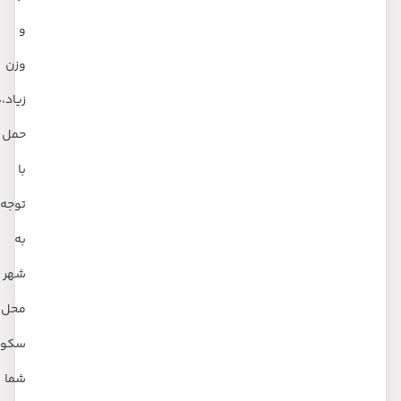
و
وزن
زیاد،هزینه
حمل
با
توجه
به
شهر
محل
سکونت
شما