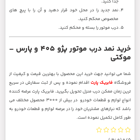
 پیچ های
تور پژو 405 و پارس –
کیفیت از
 در سریع
ضه کننده
بیش از 3000 محصول مختلف می
 خودرو به