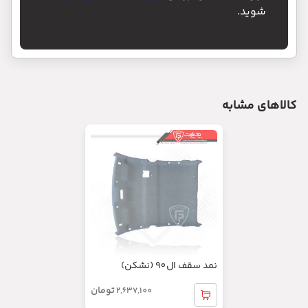
موکت کف اتاق پراید قدیم
تومان
819,000