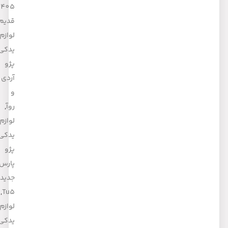
405
قدیم
,
لوازم
یدکی
پژو
آردی
و
روآ
,
لوازم
یدکی
پژو
پارس
جدید
,
Tu5
لوازم
یدکی