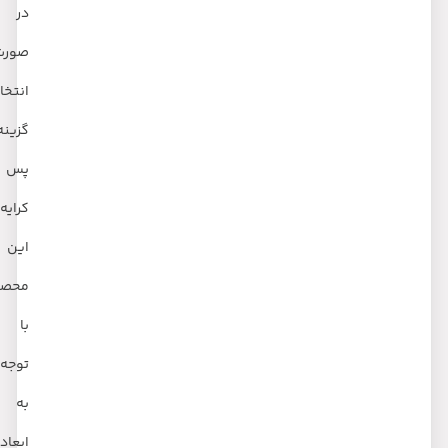
در
صورت
انتخاب
گزینه
پس
کرایه
این
محصول
با
توجه
به
ابعاد