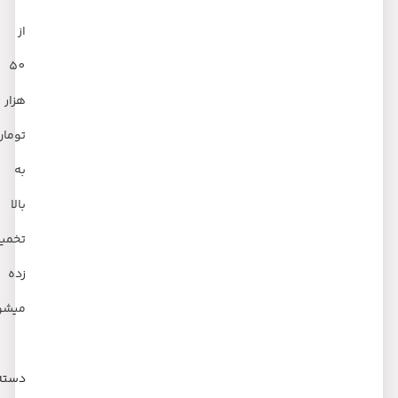
از
50
هزار
تومان
به
بالا
تخمین
زده
میشود
دسته