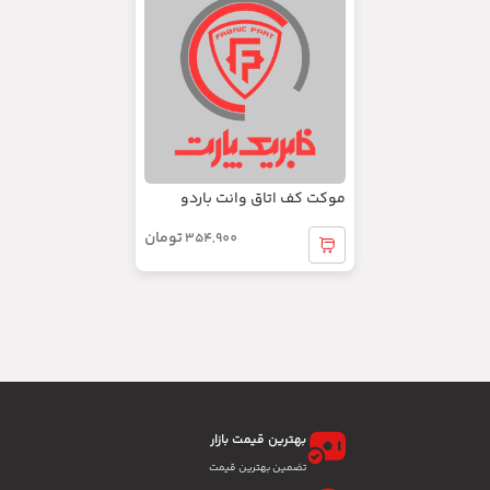
موکت کف صندوق پراید دوگانه
سوز
تومان
440,800