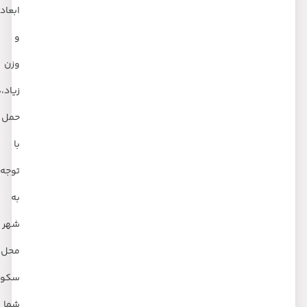
ابعاد
و
وزن
زیاد،هزینه
حمل
با
توجه
به
شهر
محل
سکونت
شما