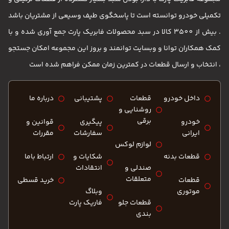
تریان باشد
آوری شده و با
مکان جستجو
 است
ره ما
نین و
رات
اط باما
د قسطی