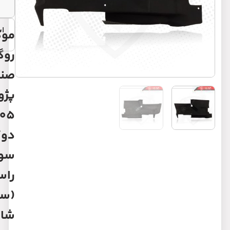
مشخصات
اشتراک گذاری:
موکت
روگلگیری
صندوق
پژو
405
دوگانه
سوز
راست
(سمت
شاگرد)