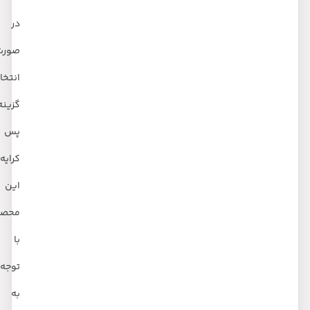
در
صورت
انتخاب
گزینه
پس
کرایه
این
محصول
با
توجه
به