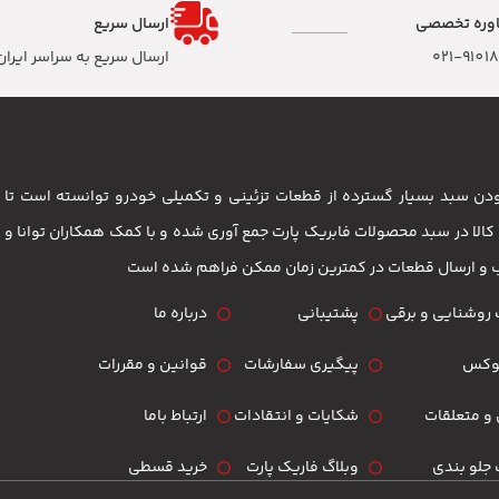
وره تخصصی
ارسال سریع
۰۲۱-9101
ارسال سریع به سراسر ایران
 بودن سبد بسیار گسترده از قطعات تزئینی و تکمیلی خودرو توانسته است 
مشتریان باشد . بیش از 3500 کالا در سبد محصولات فابریک پارت جمع آوری شده و با کمک همکاران تو
ب و ارسال قطعات در کمترین زمان ممکن فراهم شده است
روشنایی و برقی
پشتیبانی
درباره ما
لوکس
پیگیری سفارشات
قوانین و مقررات
و متعلقات
شکایات و انتقادات
ارتباط باما
جلو بندی
وبلاگ فاریک پارت
خرید قسطی