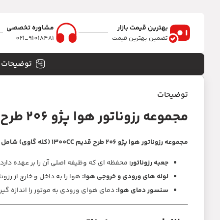
بهترین قیمت بازار
مشاوره تخصصی
تضمین بهترین قیمت
91018481_021
توضیحات
توضیحات
مجموعه رزوناتور هوا پژو 206 طرح قدیم 1300CC (کله گاوی)
مجموعه رزوناتور هوا پژو 206 طرح قدیم 1300CC (کله گاوی) شامل قطعات زیر است:
جعبه رزوناتور:
محفظه ای که وظیفه اصلی آن را بر عهده دارد.
لوله های ورودی و خروجی هوا:
هوا را به داخل و خارج از رزو
سنسور دمای هوا:
دمای هوای ورودی به موتور را اندازه گیر