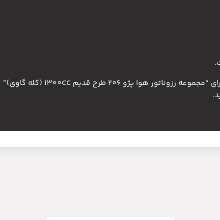
.
 هوا پژو 206 طرح قدیم 1300CC (کله گاوی)”
.