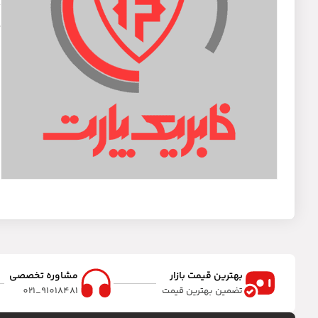
د
ل
بهترین قیمت بازار
مشاوره تخصصی
تضمین بهترین قیمت
91018481_021