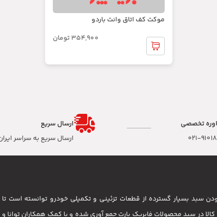
موکت کف اتاق وانت باردو
354,900
تومان
وره تخصصی
ارسال سریع
۰۲۱-9101
ارسال سریع به سراسر ایران
 بودن سبد بسیار گسترده از قطعات تزئینی و تکمیلی خودرو توانسته است 
مشتریان باشد . بیش از 3500 کالا در سبد محصولات فابریک پارت جمع آوری شده و با کمک همکاران تو