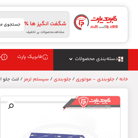
شگفت انگیز ها ٪
مشاهدمحصولات پر تخفیف
فابریک پارت
د
دسته‌بندی محصولات
خانه
/
جلوبندی - موتوری
/
جلوبندی
/
سیستم ترمز
/ لنت جلو ال 90 _ برند تکستار (ا
ل
م