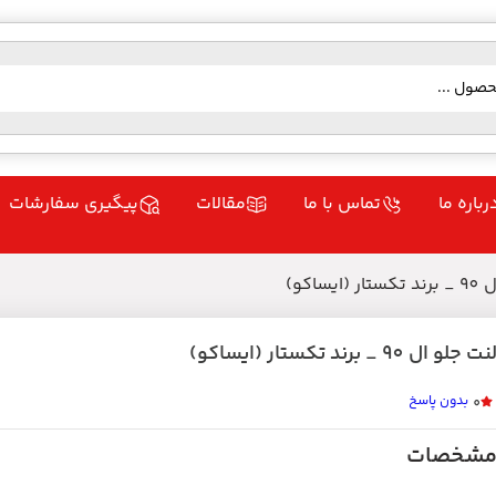
رباره ما
تماس با ما
مقالات
پیگیری سفارشات
یساکو)
نت جلو ال 90 _ برند تکستار (ایساکو)
بدون پاسخ
0
شخصات