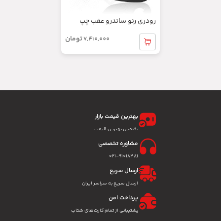
نوار دور درب ال 90 جلو راست
تومان
2,459,600