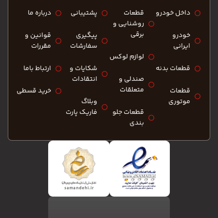
ره ما
نین و
رات
اط باما
د قسطی