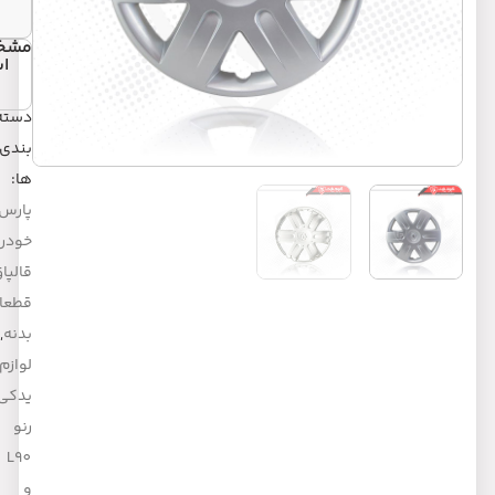
مشخصات
اشتراک گذاری:
دسته
بندی
ها:
پارس
خودرو
,
قالپاق
,
قطعات
بدنه
,
لوازم
یدکی
رنو
L90
و