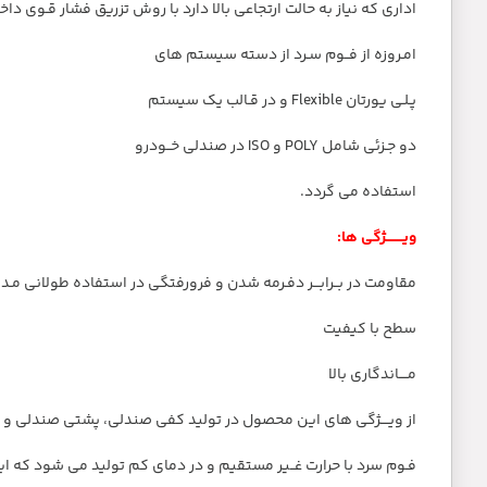
اداری که نیاز به حالت ارتجاعی بالا دارد با روش تزریق فشار قـوی داخل 
امـروزه از فــوم سـرد از دسته سیستم های
پـلـی یورتان Flexible و در قـالب یک سیستم
دو جـزئی شامل POLY و ISO در صندلی خــودرو
استفاده می گردد.
ویــــــــژگی ها:
مقاومت در بــرابـــر دفـرمه شدن و فرورفتگی در استفاده طولانی مـد
سطح با کیفیت
مــــاندگاری بالا
از ویــــژگی های این محصول در تولید کفی صندلی، پشتی صندلی و
فـوم سرد با حرارت غــیر مستقیم و در دمای کم تولید می شود که 