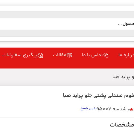
رباره ما
تماس با ما
مقالات
پیگیری سفارشات
پراید صبا
وم صندلی پشتی جلو پراید صبا
شناسه:95007
بدون پاسخ
0
شخصات