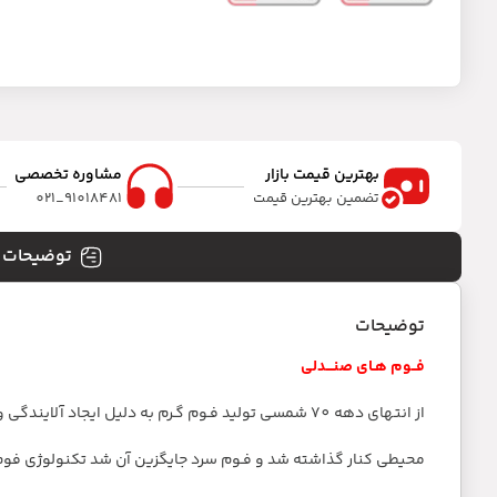
بهترین قیمت بازار
مشاوره تخصصی
تضمین بهترین قیمت
91018481_021
توضیحات
توضیحات
فــوم هـای صنـــدلی
از انتهای دهه 70 شمسی تولید فـوم گـرم به دلیل ایجاد آلایندگی و مضرات زیست
محیطی کنار گذاشته شد و فـوم سرد جایگزین آن شد تکنولوژی فوم سر