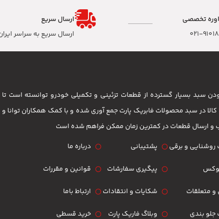
وره تخصصی
ارسال سریع
۰۲۱-9101
ارسال سریع به سراسر ایران
 بودن سبد بسیار گسترده از قطعات تزئینی و تکمیلی خودرو توانسته است 
مشتریان باشد . بیش از 3500 کالا در سبد محصولات فابریک پارت جمع آوری شده و با کمک همکاران تو
ب و ارسال قطعات در کمترین زمان ممکن فراهم شده است
روشنایی و برقی
پشتیبانی
درباره ما
لوکس
پیگیری سفارشات
قوانین و مقررات
و متعلقات
شکایات و انتقادات
ارتباط باما
جلو بندی
وبلاگ فاریک پارت
خرید قسطی