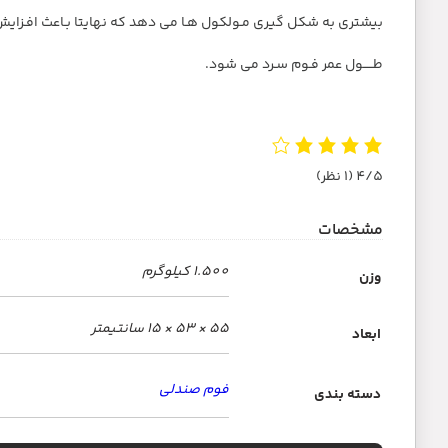
بیشتری به شکل گیری مـولکول هـا می دهد که نهایتا بـاعث افـزای
طـــــول عمر فـوم سـرد می شود.
4/5
(1 نظر)
مشخصات
1.500 کیلوگرم
وزن
55 × 53 × 15 سانتیمتر
ابعاد
فوم صندلی
دسته بندی