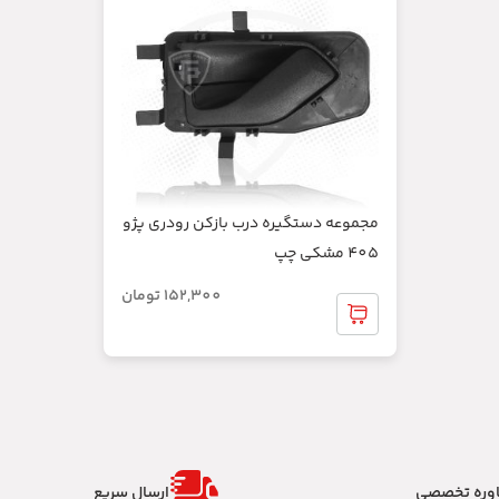
مجموعه دستگیره درب بازکن رودری پژو
405 مشکی چپ
152,300
تومان
وره تخصصی
ارسال سریع