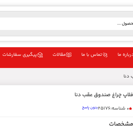
رباره ما
تماس با ما
مقالات
پیگیری سفارشات
 دنا
لاپ چراغ صندوق عقب دنا
شناسه:25176
بدون پاسخ
0
شخصات