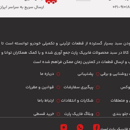
۰۲۱-9101
ارسال سریع به سراسر ایران
 بودن سبد بسیار گسترده از قطعات تزئینی و تکمیلی خودرو توانسته است 
مشتریان باشد . بیش از 3500 کالا در سبد محصولات فابریک پارت جمع آوری شده و با کمک همکاران تو
ب و ارسال قطعات در کمترین زمان ممکن فراهم شده است
روشنایی و برقی
پشتیبانی
درباره ما
لوکس
پیگیری سفارشات
قوانین و مقررات
و متعلقات
شکایات و انتقادات
ارتباط باما
جلو بندی
وبلاگ فاریک پارت
خرید قسطی
 فابریک پارت است