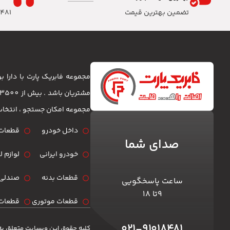
تضمین بهترین قیمت
8481
مجموعه فابریک پارت با دارا
مجموعه امکان جستجو ، انتخا
داخل خودرو
قطعات 
صدای شما
خودرو ایرانی
لوازم 
قطعات بدنه
صندلی 
ساعت پاسخگویی
۹تا ۱۸
قطعات موتوری
قطعات 
۰۲۱-۹۱۰۱۸۴۸۱
کلیه حقوق این وبسایت متعلق به