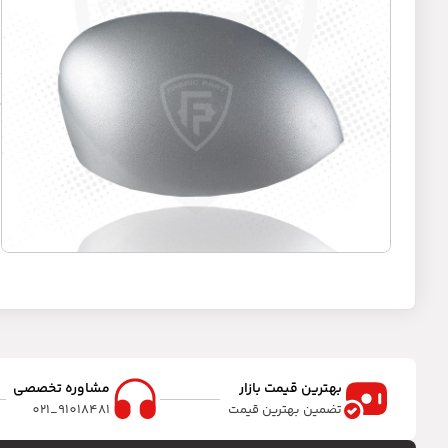
ف
د
بهترین قیمت بازار
مشاوره تخصصی
تضمین بهترین قیمت
91018481_021