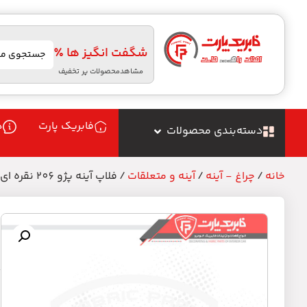
شگفت انگیز ها ٪
مشاهدمحصولات پر تخفیف
فابریک پارت
د
دسته‌بندی محصولات
خانه
/
چراغ - آینه
/
آینه و متعلقات
/ فلاپ آینه پژو 206 نقره ای راست
ف
م