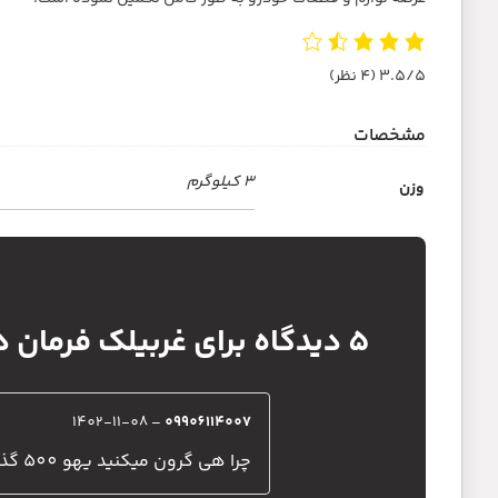
3.5/5
(4 نظر)
مشخصات
3 کیلوگرم
وزن
5 دیدگاه برای
غربیلک فرمان دنا پل
1402-11-08
–
09906114007
چرا هی گرون میکنید یهو 500 گذاشتید رو قیمتش