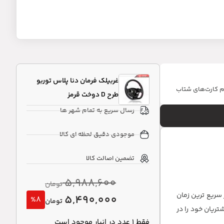
غربیلک فرمان دنا پلاس توربو
ام کارت‌های شتاب
طرح D دوخت قرمز
رسال سریع به تمام شهر ها
موجودی دقیق لحظه ای کالا
تضمین اصالت کالا
5,988,600
تومان
سریع ترین زمان
5,490,000
%8
تومان
تلف می باشد که نیازهای مشتریان خود را در
فقط 1 عدد در انبار موجود است