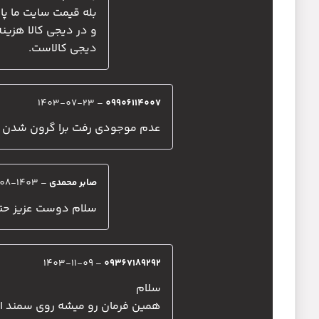
بله قیمت سایت ما پا
و در دیجی کالا هزین
دیجی کالاست.
1403-07-23
–
09906114007
عدم موجودی رفت برا گرون شدن د
صابر محمدی
–
1403-08-06
سلام دوست عزیز حتم
1403-11-09
–
09367189292
سلام
همین فرمان رو میشه روی سمند ا