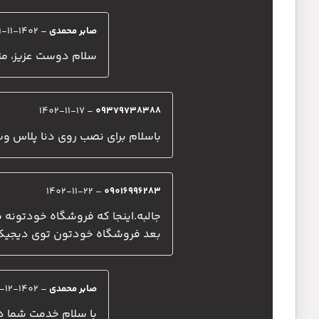
صابر محمدی
–
1402-11-11
سلام دوست عزیز، مت
1402-11-17
–
09379738388
باسلام برای نصب روی دنا پلاس و
1402-11-22
–
09016996283
جالبه.اینجا که فروشگاه خودتونه میفر
بعد فروشگاه خودتون توی دیجیکالا میفر
صابر محمدی
–
1402-12-28
با سلام خدمت شما 