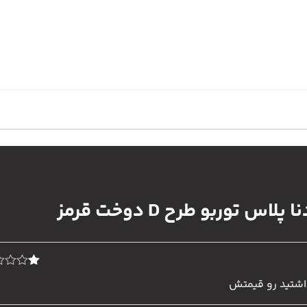
اس توربو طرح D دوخت قرمز
نمره
1
از