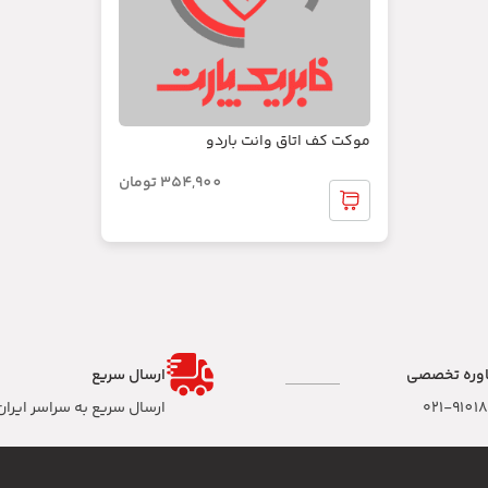
موکت کف اتاق وانت باردو
354,900
تومان
وره تخصصی
ارسال سریع
۰۲۱-9101
ارسال سریع به سراسر ایران