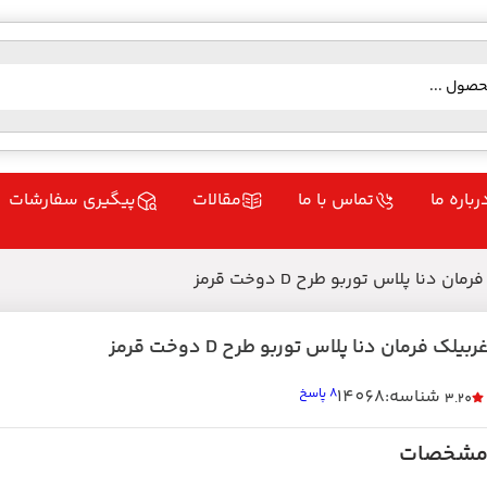
رباره ما
تماس با ما
مقالات
پیگیری سفارشات
ان دنا پلاس توربو طرح D دوخت قرمز
ربیلک فرمان دنا پلاس توربو طرح D دوخت قرمز
شناسه:14068
8 پاسخ
3.20
شخصات