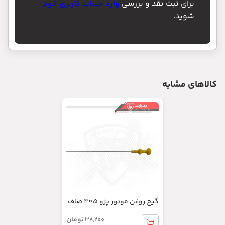
ناموجود
سینی محافظ باتری پژو 405
تومان
100,100