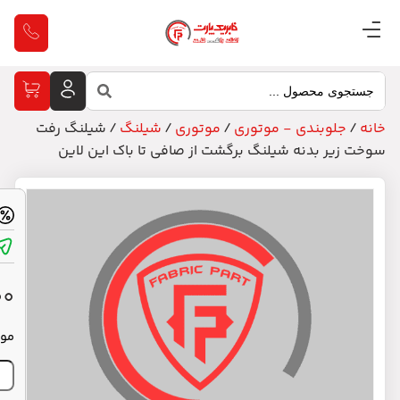
گ رفت
ین
شیلنگ
رفت
ضمانت اصالت کالا
سوخت
زیر
آماده ارسال
بدنه
شیلنگ
برگشت
1,314,600
تومان
از
صافی
موجود در انبار
تا
باک
این
افزودن به سبد خرید
لاین