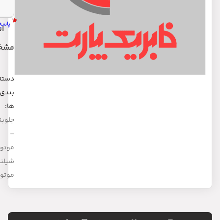
بدون
شناسه:45080
0
پاسخ
اشتراک گذاری:
مشخصات
دسته
بندی
ها:
جلوبندی
–
موتوری
,
شیلنگ
,
موتوری