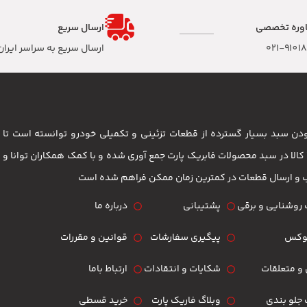
وره تخصصی
ارسال سریع
۰۲۱-9101
ارسال سریع به سراسر ایران
 بودن سبد بسیار گسترده از قطعات تزئینی و تکمیلی خودرو توانسته است 
مشتریان باشد . بیش از 3500 کالا در سبد محصولات فابریک پارت جمع آوری شده و با کمک همکاران تو
ب و ارسال قطعات در کمترین زمان ممکن فراهم شده است
روشنایی و برقی
پشتیبانی
درباره ما
لوکس
پیگیری سفارشات
قوانین و مقررات
و متعلقات
شکایات و انتقادات
ارتباط باما
جلو بندی
وبلاگ فاریک پارت
خرید قسطی