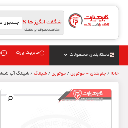
شگفت انگیز ها ٪
مشاهدمحصولات پر تخفیف
فابریک پارت
د
دسته‌بندی محصولات
خانه
/
جلوبندی - موتوری
/
موتوری
/
شیلنگ
/ شیلنگ آب شماره 
ش
م