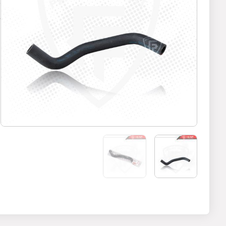
د
1
پ