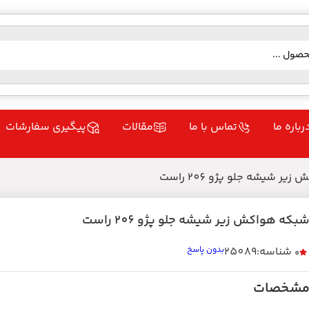
رباره ما
تماس با ما
مقالات
پیگیری سفارشات
ر شیشه جلو پژو 206 راست
بکه هواکش زیر شیشه جلو پژو 206 راست
شناسه:25089
بدون پاسخ
0
شخصات