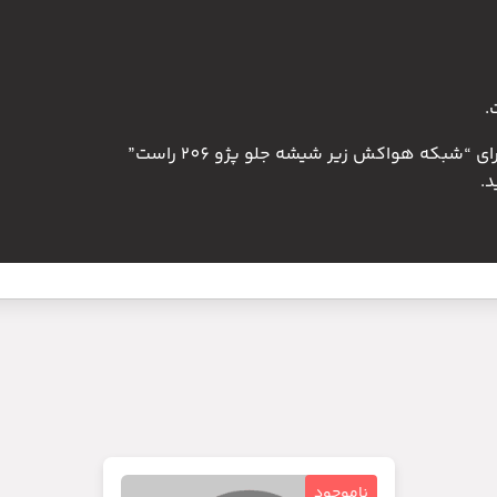
.
“شبکه هواکش زیر شیشه جلو پژو 206 راست”
.
ناموجود