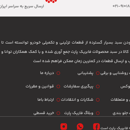
۰۲۱-9101
ارسال سریع به سراسر ایران
 بودن سبد بسیار گسترده از قطعات تزئینی و تکمیلی خودرو توانسته است 
مشتریان باشد . بیش از 3500 کالا در سبد محصولات فابریک پارت جمع آوری شده و با کمک همکاران تو
ب و ارسال قطعات در کمترین زمان ممکن فراهم شده است
روشنایی و برقی
پشتیبانی
درباره ما
لوکس
پیگیری سفارشات
قوانین و مقررات
و متعلقات
شکایات و انتقادات
ارتباط باما
جلو بندی
وبلاگ فاریک پارت
خرید قسطی
 فابریک پارت است