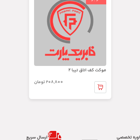
موکت کف اتاق تیبا 2
208,800
تومان
وره تخصصی
ارسال سریع