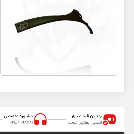
ش
د
ر
بهترین قیمت بازار
مشاوره تخصصی
تضمین بهترین قیمت
91018481_021