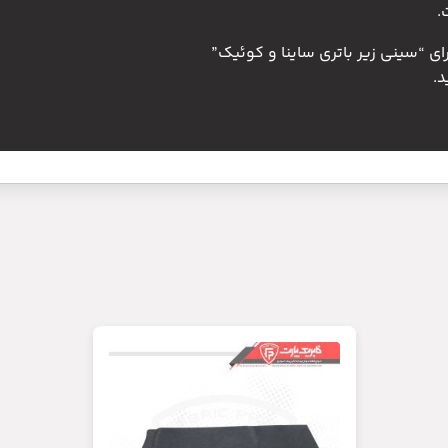
.
ای “سینی زیر باتری ساینا و کوئیک”
.