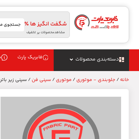
شگفت انگیز ها ٪
مشاهدمحصولات پر تخفیف
فابریک پارت
د
دسته‌بندی محصولات
خانه
/
جلوبندی - موتوری
/
موتوری
/
سینی فن
/ سینی زیر باتر
س
م