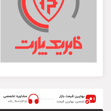
د
م
بهترین قیمت بازار
مشاوره تخصصی
تضمین بهترین قیمت
91018481_021