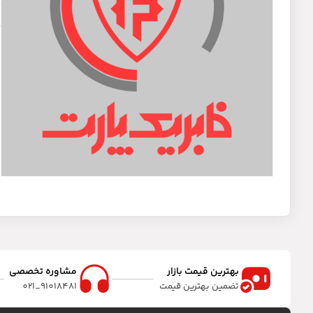
د
بهترین قیمت بازار
مشاوره تخصصی
تضمین بهترین قیمت
91018481_021