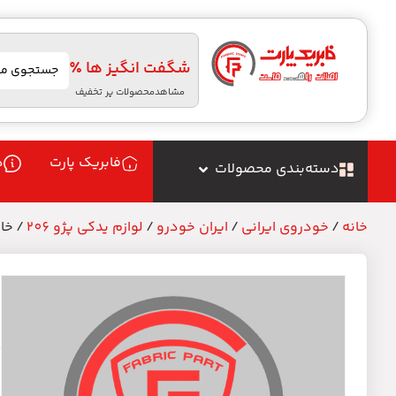
شگفت انگیز ها ٪
مشاهدمحصولات پر تخفیف
فابریک پارت
د
دسته‌بندی محصولات
خانه
/
خودروی ایرانی
/
ایران خودرو
/
لوازم یدکی پژو 206
/ خار 
خ
م