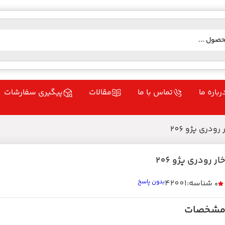
رباره ما
تماس با ما
مقالات
پیگیری سفارشات
رودری پژو 206
ار رودری پژو 206
شناسه:42001
بدون پاسخ
0
شخصات