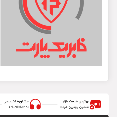
د
بهترین قیمت بازار
مشاوره تخصصی
تضمین بهترین قیمت
91018481_021