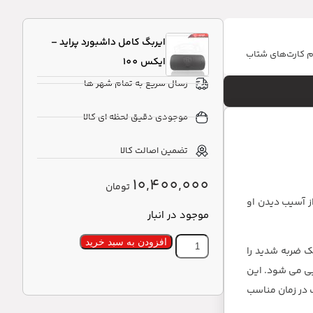
ایربگ کامل داشبورد پراید –
ام کارت‌های شتاب
ایکس 100
رسال سریع به تمام شهر ها
موجودی دقیق لحظه ای کالا
تضمین اصالت کالا
10,400,000
تومان
ز آسیب دیدن او
موجود در انبار
افزودن به سبد خرید
 دارد. سنسور ضربه ای یک ضربه شدید را
یی می شود. این
گ در زمان مناسب