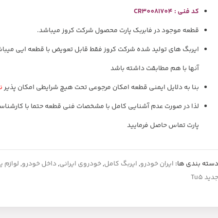
کد فنی : CR30081704
قطعه موجود در فابربک پارت محصول شرکت کروز میباشد.
ایربگ های تولید شده شرکت کروز فقط قابل تعویض با قطعه ایی میبا
آنها با هم مطابقت داشته باشد
بنا به دلایل ایمنی قطعه امکان مرجوعی تحت هیچ شرایطی امکان پذیر
ن
لذا در صورت عدم آشنایی کامل با مشخصات فنی قطعه حتما با کارشنا
پارت تماس حاصل فرمایید
سته بندی ها:
ایران خودرو
,
ایربگ کامل
,
خودروی ایرانی
,
داخل خودرو
,
لوازم ی
دید Tu5