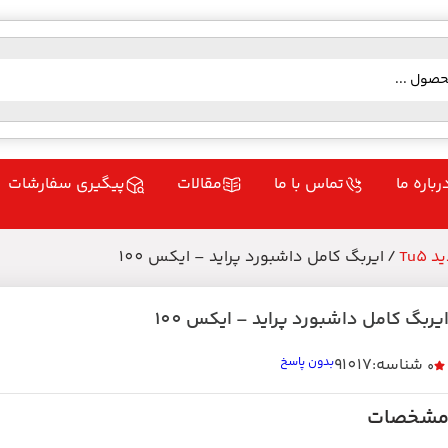
رباره ما
تماس با ما
مقالات
پیگیری سفارشات
Tu5
/ ایربگ کامل داشبورد پراید – ایکس 100
یربگ کامل داشبورد پراید – ایکس 100
شناسه:91017
بدون پاسخ
0
شخصات