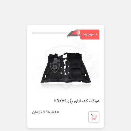
ناموجود
موکت کف اتاق پژو 206 HB
798,500
تومان