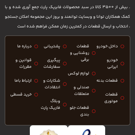
. بیش از 3500 کالا در سبد محصولات فابریک پارت جمع آوری شده و با
کمک همکاران توانا و وبسایت توانمند و بروز این مجموعه امکان جستجو
، انتخاب و ارسال قطعات در کمترین زمان ممکن فراهم شده است
داخل خودرو
قطعات
پشتیبانی
درباره ما
روشنایی و
برقی
خودرو
پیگیری
قوانین و
ایرانی
سفارشات
مقررات
لوازم لوکس
قطعات بدنه
شکایات و
ارتباط باما
صندلی و
انتقادات
متعلقات
قطعات
خرید قسطی
موتوری
وبلاگ
قطعات جلو
فاریک پارت
بندی