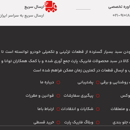
وره تخصصی
ارسال سریع
۰۲۱-9101
ارسال سریع به سراسر ایران
 بودن سبد بسیار گسترده از قطعات تزئینی و تکمیلی خودرو توانسته است 
مشتریان باشد . بیش از 3500 کالا در سبد محصولات فابریک پارت جمع آوری شده و با کمک همکاران تو
ب و ارسال قطعات در کمترین زمان ممکن فراهم شده است
روشنایی و برقی
پشتیبانی
درباره ما
لوکس
پیگیری سفارشات
قوانین و مقررات
و متعلقات
شکایات و انتقادات
ارتباط باما
جلو بندی
وبلاگ فاریک پارت
خرید قسطی