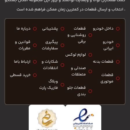
کمک همکاران توانا و وبسایت توانمند و بروز این مجموعه امکان جستجو
، انتخاب و ارسال قطعات در کمترین زمان ممکن فراهم شده است
داخل خودرو
قطعات
پشتیبانی
درباره ما
روشنایی و
برقی
خودرو
پیگیری
قوانین و
ایرانی
سفارشات
مقررات
لوازم لوکس
قطعات بدنه
شکایات و
ارتباط باما
صندلی و
انتقادات
متعلقات
قطعات
خرید قسطی
موتوری
وبلاگ
قطعات جلو
فاریک پارت
بندی