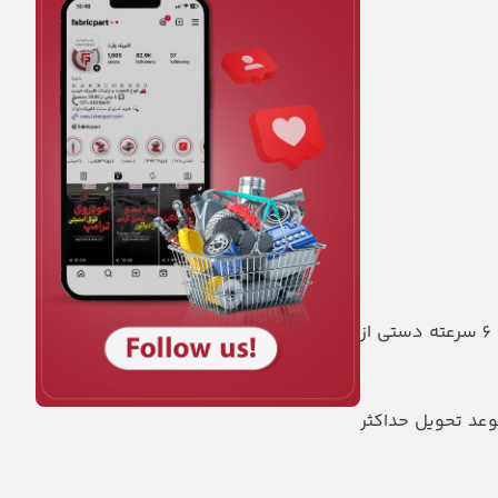
گروه صنعتی ایران خودرو بیست و سومین مرحله فروش فوق العاده محصول خود را با عرضه رانا پلاس سقف شیشه‌ایو گیربکس 6 سرعته دستی از
بکس شش سرعته دستی با موعد تحویل حداکثر