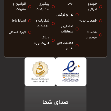
برقی
خودرو
پیگیری
قوانین و
ایرانی
سفارشات
مقررات
لوازم لوکس
قطعات بدنه
شکایات و
ارتباط باما
صندلی و
انتقادات
متعلقات
قطعات
خرید قسطی
موتوری
وبلاگ
قطعات جلو
فاریک پارت
بندی
صدای شما