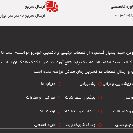
وره تخصصی
ارسال سریع
۰۲۱-9101
ارسال سریع به سراسر ایران
 بودن سبد بسیار گسترده از قطعات تزئینی و تکمیلی خودرو توانسته است 
مشتریان باشد . بیش از 3500 کالا در سبد محصولات فابریک پارت جمع آوری شده و با کمک همکاران تو
ب و ارسال قطعات در کمترین زمان ممکن فراهم شده است
روشنایی و برقی
پشتیبانی
درباره ما
لوکس
پیگیری سفارشات
قوانین و مقررات
و متعلقات
شکایات و انتقادات
ارتباط باما
جلو بندی
وبلاگ فاریک پارت
خرید قسطی