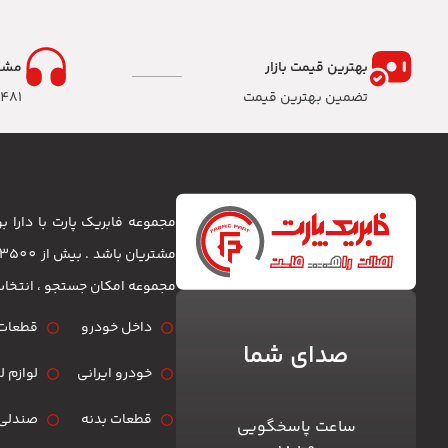
بهترین قیمت بازار
مشا
تضمین بهترین قیمت
8481
مجموعه فابریک پارت با دارا
مجموعه امکان جستجو ، انتخا
داخل خودرو
قطعات 
صدای شما
خودرو ایرانی
لوازم 
قطعات بدنه
صندلی 
ساعت پاسخگویی