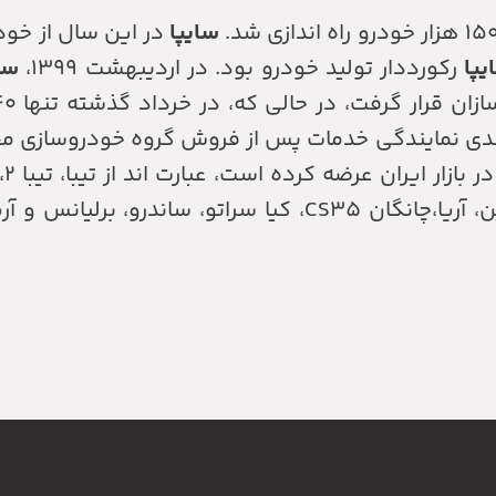
سایپا
در این سال از خو
یپا
رکورددار تولید خودرو بود. در اردیبهشت ۱۳۹۹،
سا
ندی نمایندگی خدمات پس از فروش گروه خودروسازی مقام
کوییک، کوییک R، کوییک S، اطلس، سهند، شاهین، آریا،چانگان CS35، کیا سراتو، س