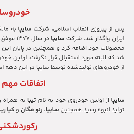
خودروساز
پس از پیروزی انقلاب اسلامی، شرکت
سایپا
به مال
ایران واگذار شد. شرکت
سایپا
در سال ۱۳۷۷ موفق به اخذ گواهینامه ISO9001 شد.
محصولات خود اضافه کرد و همچنین در پایان این 
شد که البته مورد استقبال قرار نگرفت. اولین خو
از خودروهای تولیدشده توسط سایپا در این دهه ا
اتفاقات مهم بر
سایپا
از اولین خودروی خود به نام
تیبا
به همراه و
تولید انبوه رسید.همچنین
سایپا
،
رنو مگان
و
کیا ری
رکوردشکنی 