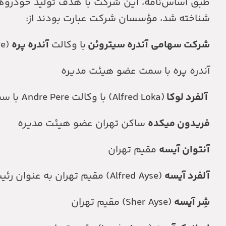
طبق اساس‌نامه، این شرکت با هدف تولید خودرو
شناخته شد، مؤسسان شرکت عبارت بودند از:
شرکت سهامی
آندره سیتروئن
با وکالت
آندره پره
(AndrePere)
آندره پره با سمت عضو هیئت مدیره
آلفرد لوکا
(Alfred Loka) با وکالت Andre Pere با سمت عضو هیئت مدیره
فریدون میکده
ساکن تهران عضو هیئت مدیره
آنتوان آیسه
مقیم تهران
آلفرد آیسه
(Alfred Ayse) مقیم تهران به عنوان رئیس هیئت مدیره
شِر آیسه
(Sher Ayse) مقیم تهران