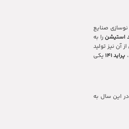
نوسازی صنایع
د استیشن
را به
ز آن نیز تولید
پراید ۱۴۱
یکی
در این سال به