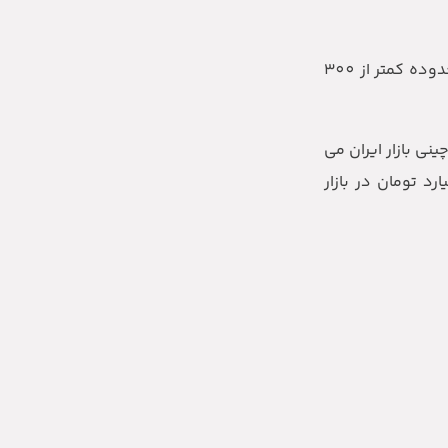
در حال حاضر ارزانترین خودروی چینی بازار کشور به ترتیب اختصاص به برلیانس H230‏، دنده ای و آریو سایپا‏، 1.6 لیتر دنده ای در محدوده کمتر از 300
لاف گرانترین خودروی چینی بازار ایران می
از یک میلیارد تومان در بازار