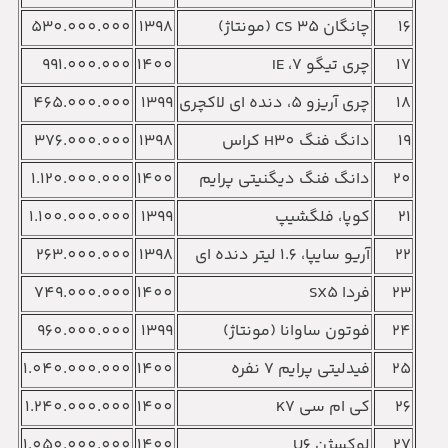
16
چانگان CS 35 (مونتاژ)‏
1398
530.000.000
17
چری تیگو 7‏، IE
1400
991.000.000
18
چری آریزو 5‏، دنده ای لاکچری
1399
465.000.000
19
دانگ فنگ H30 کراس‏
1398
376.000.000
20
دانگ فنگ دیگنیتی پرایم
1400
1.120.000.000
21
کوپا‏، فلگشیپ
1399
1.100.000.000
22
آریو سایپا‏، 1.6 لیتر دنده ای
1398
263.000.000
23
فردا SX5‏
1400
749.000.000
24
فوتون ساوانا (مونتاژ)
1399
960.000.000
25
فیدلیتی پرایم 7 نفره
1400
1.040.000.000
26
کی ام سی K7
1400
1.240.000.000
27
لوکسژن U6‏
1400
1.050.000.000