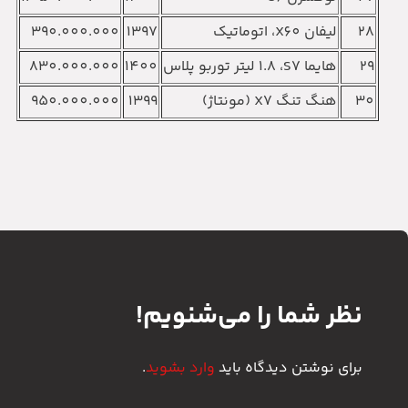
28
لیفان X60‏، اتوماتیک
1397
390.000.000
29
هایما S7‏، 1.8 لیتر توربو پلاس
1400
830.000.000
30
هنگ تنگ X7 (مونتاژ)‏
1399
950.000.000
نظر شما را می‌شنویم!
برای نوشتن دیدگاه باید
وارد بشوید
.