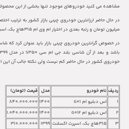
مشاهده می کنید خودروهای موجود تنها بخشی از این محصولات چ
میلیون تومان و رتبه بعدی در اختیار ام وی ام 315هاچ بک‏، اسپرت اکسلنت قرار دارد.
خودروی کشور در حال حاضر کم نیست ولی نکته جالب آن این اس
ردیف
نام خودرو
مدل
قیمت (تومان)
1
اس دبلیو ام G01‏
1400
840.000.000
2
اس دبلیو ام G01F
1400
1.040.000.000
3
315هاچ بک‏، اسپرت اکسلنت
1399
310.000.000