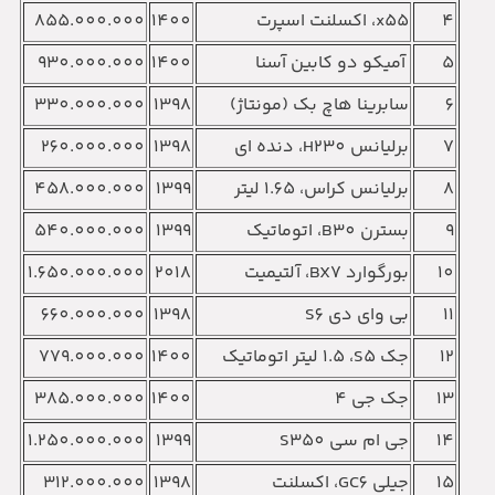
4
x55‏، اکسلنت اسپرت
1400
855.000.000
5
آمیکو دو کابین آسنا
1400
930.000.000
6
سابرینا هاچ بک (مونتاژ)‏
1398
330.000.000
7
برلیانس H230‏، دنده ای
1398
260.000.000
8
برلیانس کراس‏، 1.65 لیتر
1399
458.000.000
9
بسترن B30‏، اتوماتیک
1399
540.000.000
10
بورگوارد BX7‏، آلتیمیت
2018
1.650.000.000
11
بی وای دی S6‏
1398
660.000.000
12
جک S5‏، 1.5 لیتر اتوماتیک
1400
779.000.000
13
جک جی 4
1400
385.000.000
14
جی ام سی S350
1399
1.250.000.000
15
جیلی GC6‏، اکسلنت
1398
312.000.000