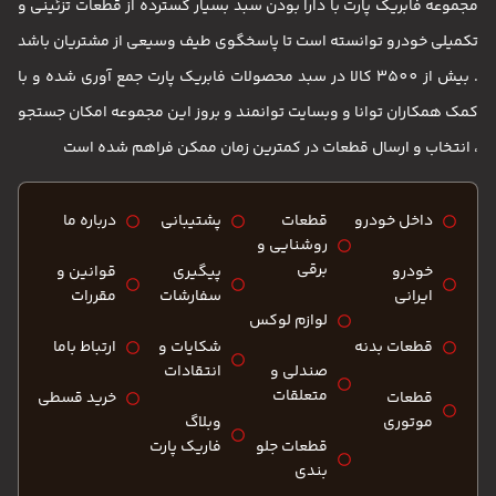
مجموعه فابریک پارت با دارا بودن سبد بسیار گسترده از قطعات تزئینی و
تکمیلی خودرو توانسته است تا پاسخگوی طیف وسیعی از مشتریان باشد
. بیش از 3500 کالا در سبد محصولات فابریک پارت جمع آوری شده و با
کمک همکاران توانا و وبسایت توانمند و بروز این مجموعه امکان جستجو
، انتخاب و ارسال قطعات در کمترین زمان ممکن فراهم شده است
داخل خودرو
قطعات
پشتیبانی
درباره ما
روشنایی و
برقی
خودرو
پیگیری
قوانین و
ایرانی
سفارشات
مقررات
لوازم لوکس
قطعات بدنه
شکایات و
ارتباط باما
صندلی و
انتقادات
متعلقات
قطعات
خرید قسطی
موتوری
وبلاگ
قطعات جلو
فاریک پارت
بندی