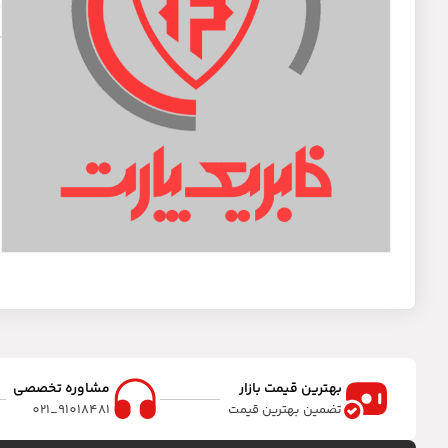
د
ی
بهترین قیمت بازار
مشاوره تخصصی
تضمین بهترین قیمت
91018481_021