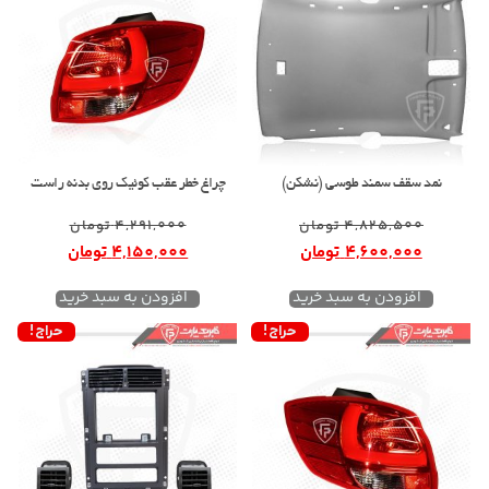
نمد سقف سمند طوسی (نشکن)
چراغ خطر عقب کوئیک روی بدنه راست
4,825,500
تومان
4,291,000
تومان
4,600,000
تومان
4,150,000
تومان
افزودن به سبد خرید
افزودن به سبد خرید
حراج!
حراج!