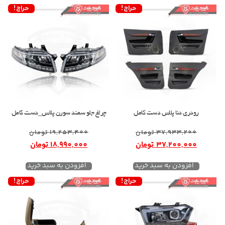
حراج!
حراج!
رودری دنا پلاس دست کامل
چراغ جلو سمند سورن پلاس_دست کامل
37,933,200
تومان
19,253,400
تومان
37,200,000
تومان
18,990,000
تومان
افزودن به سبد خرید
افزودن به سبد خرید
حراج!
حراج!