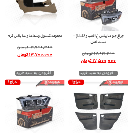
چراغ جلو دنا پلاس (با لامپ و LED) –
مجموعه کنسول وسط دنا و دنا پلاس کرم
دست کامل
13,940,300
تومان
17,921,200
تومان
13,700,000
تومان
17,500,000
تومان
افزودن به سبد خرید
افزودن به سبد خرید
حراج!
حراج!