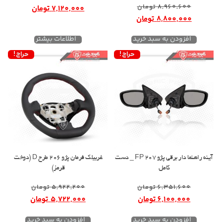
8,960,600
تومان
7,120,000
تومان
8,800,000
تومان
افزودن به سبد خرید
اطلاعات بیشتر
حراج!
حراج!
آینه راهنما دار برقی پژو 207 FP _ دست
غربیلک فرمان پژو 206 طرح D (دوخت
کامل
قرمز)
6,351,600
تومان
5,922,200
تومان
6,100,000
تومان
5,722,000
تومان
افزودن به سبد خرید
افزودن به سبد خرید