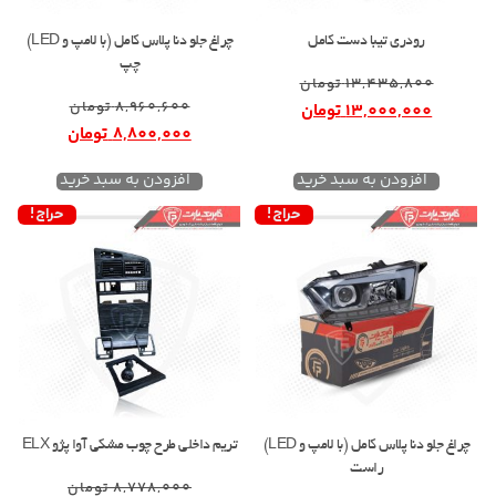
رودری تیبا دست کامل
چراغ جلو دنا پلاس کامل (با لامپ و LED)
چپ
13,435,800
تومان
8,960,600
تومان
13,000,000
تومان
8,800,000
تومان
افزودن به سبد خرید
افزودن به سبد خرید
حراج!
حراج!
چراغ جلو دنا پلاس کامل (با لامپ و LED)
تریم داخلی طرح چوب مشکی آوا پژو ELX
راست
8,778,000
تومان