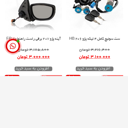
ست سوئیچ کامل 4 تیکه پژو 206 HB
آینه پژو 207 برقی راست راهنما دار FP
3,216,400
تومان
3,175,800
تومان
3,100,000
تومان
3,000,000
تومان
افزودن به سبد خرید
افزودن به سبد خرید
حراج!
حراج!