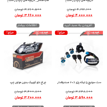
دریچه های چپ و راست)
قاب فلاشر_ دریچه های چپ و راست)
4,192,100
تومان
3,760,500
تومان
4,000,000
تومان
3,660,000
تومان
افزودن به سبد خرید
اطلاعات بیشتر
حراج!
حراج!
ست سوئیچ 5 تیکه پژو 206 صندوقدار
چراغ جلو کوییک بدون موتور چپ
3,748,600
تومان
3,400,800
تومان
3,590,000
تومان
3,200,000
تومان