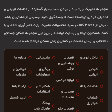
مجموعه فابریک پارت با دارا بودن سبد بسیار گسترده از قطعات تزئینی و
تکمیلی خودرو توانسته است تا پاسخگوی طیف وسیعی از مشتریان باشد
. بیش از 3500 کالا در سبد محصولات فابریک پارت جمع آوری شده و با
کمک همکاران توانا و وبسایت توانمند و بروز این مجموعه امکان جستجو
، انتخاب و ارسال قطعات در کمترین زمان ممکن فراهم شده است
داخل خودرو
قطعات
پشتیبانی
درباره ما
روشنایی و
برقی
خودرو
پیگیری
قوانین و
ایرانی
سفارشات
مقررات
لوازم لوکس
قطعات بدنه
شکایات و
ارتباط باما
صندلی و
انتقادات
متعلقات
قطعات
خرید قسطی
موتوری
وبلاگ
قطعات جلو
فاریک پارت